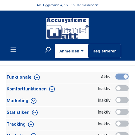
Am Tiggemann 4, 59505 Bad Sassendorf
inhalt springen
Anmelden
Registrieren
Ihr Warenkorb ist leer.
Aktiv
Funktionale
Inaktiv
Komfortfunktionen
Inaktiv
Marketing
Inaktiv
Statistiken
Inaktiv
Tracking