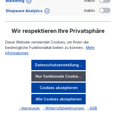
Inaktiv
Marketing
Inaktiv
Shopware Analytics
Wir respektieren Ihre Privatsphäre
Diese Website verwendet Cookies, um Ihnen die
bestmögliche Funktionalität bieten zu können...
Mehr
Informationen
.
Rechtliches
Datenschutzeinstellungen
Ihr Konto
Nur funktionale Cookies akzeptieren
Cookies akzeptieren
* Alle Preise exkl. gesetzl. Mehrwertsteuer zzgl.
Versandkosten
und ggf. Nachnahmegebühren, wenn nicht
Alle Cookies akzeptieren
anders angegeben.
- Impressum
- Widerrufsbelehrungen
- AGB
Copyright @ Accusysteme Transwatt GmbH