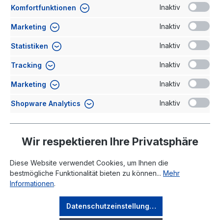
Inaktiv
Komfortfunktionen
Kommentar
Inaktiv
Marketing
Inaktiv
Statistiken
Inaktiv
Tracking
Inaktiv
Marketing
Ich habe die
Datenschutzerklärung
gelesen und stimme
Inaktiv
Shopware Analytics
der Verarbeitung meiner Daten zu.
Absenden
Wir respektieren Ihre Privatsphäre
Diese Website verwendet Cookies, um Ihnen die
bestmögliche Funktionalität bieten zu können...
Mehr
Informationen
.
Rechtliches
Datenschutzeinstellungen
Ihr Konto