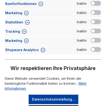
Inaktiv
Komfortfunktionen
Kommentar
Inaktiv
Marketing
Inaktiv
Statistiken
Inaktiv
Tracking
Inaktiv
Marketing
Ich habe die
Datenschutzerklärung
gelesen und stimme
Inaktiv
Shopware Analytics
der Verarbeitung meiner Daten zu.
Absenden
Wir respektieren Ihre Privatsphäre
Diese Website verwendet Cookies, um Ihnen die
bestmögliche Funktionalität bieten zu können...
Mehr
Informationen
.
Rechtliches
Datenschutzeinstellungen
Ihr Konto