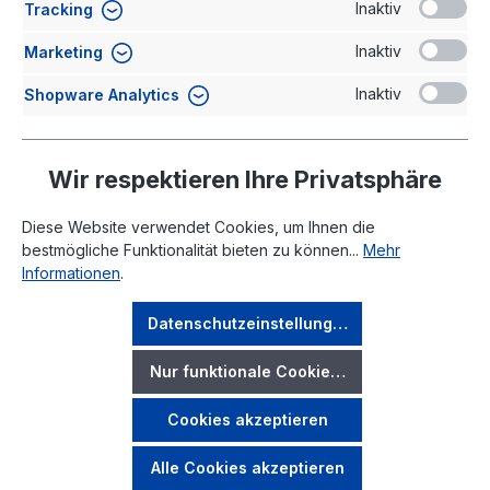
Die Rechte für alle Inhalte der Website liegen bei der
Inaktiv
Tracking
Accusysteme TransWatt GmbH
Inaktiv
Marketing
Inaktiv
Shopware Analytics
Stand: 07.08.2026, 04:31:33
Wir respektieren Ihre Privatsphäre
Diese Website verwendet Cookies, um Ihnen die
bestmögliche Funktionalität bieten zu können...
Mehr
Informationen
.
Rechtliches
Datenschutzeinstellungen
Ihr Konto
Nur funktionale Cookies akzeptieren
Cookies akzeptieren
* Alle Preise exkl. gesetzl. Mehrwertsteuer zzgl.
Versandkosten
und ggf. Nachnahmegebühren, wenn nicht
Alle Cookies akzeptieren
anders angegeben.