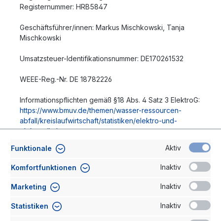
Registernummer: HRB5847
Geschäftsführer/innen: Markus Mischkowski, Tanja
Mischkowski
Umsatzsteuer-Identifikationsnummer: DE170261532
WEEE-Reg.-Nr. DE 18782226
Informationspflichten gemäß §18 Abs. 4 Satz 3 ElektroG:
https://www.bmuv.de/themen/wasser-ressourcen-
abfall/kreislaufwirtschaft/statistiken/elektro-und-
elektronikaltgeraete
Aktiv
Funktionale
Wir sind zur Teilnahme an einem
Streitbeilegungsverfahren vor einer
Inaktiv
Komfortfunktionen
Verbraucherschlichtungsstelle weder verpflichtet noch
bereit.
Inaktiv
Marketing
Urheberrechtliche Hinweise
Inaktiv
Statistiken