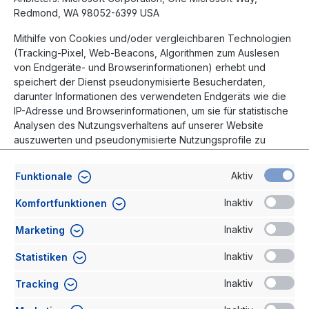
Redmond, WA 98052-6399 USA
Mithilfe von Cookies und/oder vergleichbaren Technologien
(Tracking-Pixel, Web-Beacons, Algorithmen zum Auslesen
von Endgeräte- und Browserinformationen) erhebt und
speichert der Dienst pseudonymisierte Besucherdaten,
darunter Informationen des verwendeten Endgeräts wie die
IP-Adresse und Browserinformationen, um sie für statistische
Analysen des Nutzungsverhaltens auf unserer Website
auszuwerten und pseudonymisierte Nutzungsprofile zu
erstellen. Unter anderem ist so die Auswertung von
Bewegungsmustern (sog. Heatmaps) möglich, welche die
Aktiv
Funktionale
Dauer von Seitenbesuchen sowie Interaktionen mit
Seiteninhalten (z. B. Texteingaben, Scrollen, Klicks und
Inaktiv
Komfortfunktionen
Mouse-Overs) aufzeigen. Die Pseudonymisierung schließt
eine direkte Personenbeziehbarkeit grundsätzlich aus. Eine
Inaktiv
Marketing
Zusammenführung mit auf andere Weise erhobenen
Klardaten zu Ihrer Person findet nicht statt.
Inaktiv
Statistiken
Alle oben beschriebenen Verarbeitungen, insbesondere das
Inaktiv
Tracking
Auslesen oder Speichern von Informationen auf dem